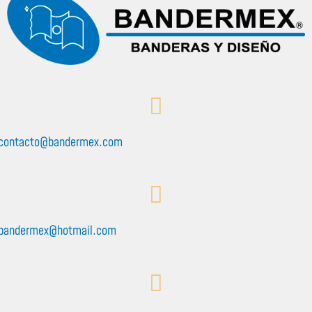
contacto@bandermex.com
bandermex@hotmail.com