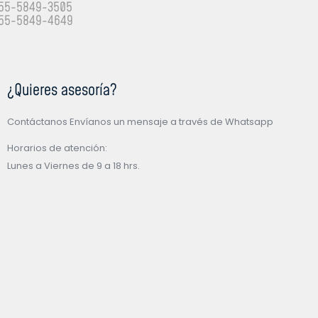
55-5849-3505
55-5849-4649
¿Quieres asesoría?
Contáctanos Envíanos un mensaje a través de Whatsapp
Horarios de atención:
Lunes a Viernes de 9 a 18 hrs.