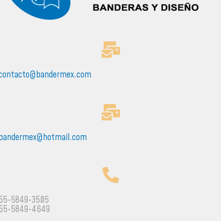
contacto@bandermex.com
bandermex@hotmail.com
55-5849-3505
55-5849-4649