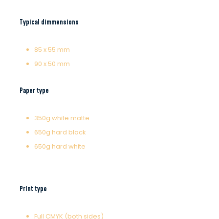
Typical dimmensions
85 x 55 mm
90 x 50 mm
Paper type
350g white matte
650g hard black
650g hard white
Print type
Full CMYK (both sides)