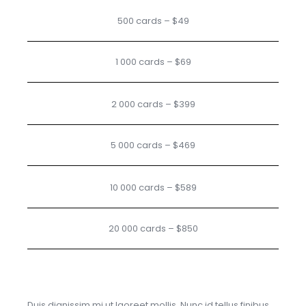
500 cards – $49
1 000 cards – $69
2 000 cards – $399
5 000 cards – $469
10 000 cards – $589
20 000 cards – $850
Duis dignissim mi ut laoreet mollis. Nunc id tellus finibus,