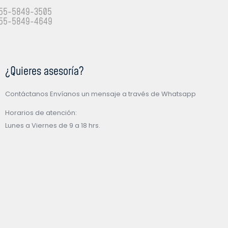
55-5849-3505
55-5849-4649
¿Quieres asesoría?
Contáctanos Envíanos un mensaje a través de Whatsapp
Horarios de atención:
Lunes a Viernes de 9 a 18 hrs.