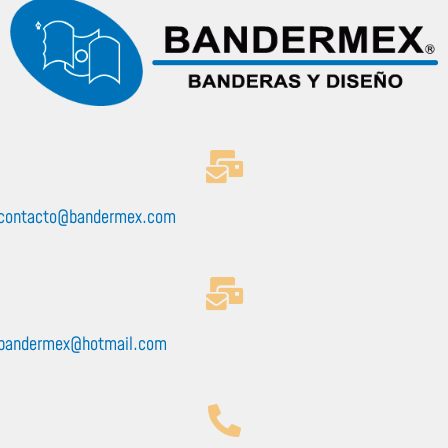
contacto@bandermex.com
bandermex@hotmail.com