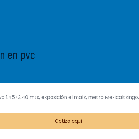
n en pvc
c 1.45×2.40 mts, exposición el maíz, metro Mexicaltzingo.
Cotiza aquí